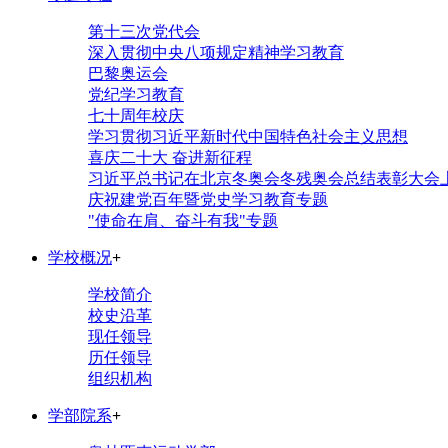
梅西作为阿根廷现代足球的象征，不仅是球队的核
和球场判断力使得阿根廷的进攻更加多样化，尤其
者和进攻发起者转变。在2021年美洲杯的决赛中
胜巴西，赢得了久违的国际大赛冠军。
除了梅西，阿根廷其他球员的表现也对战术产生了
帕雷德斯在中场的防守与组织能力，以及马丁内斯
员的个体表现与战术体系之间的高度契合，使得阿
3、教练战术调整与变化
阿根廷的教练更替和战术调整是决定球队在关键赛
教练就一直在寻找最适合球队特点的战术体系。从豪
尼，阿根廷的战术理念始终存在某些延续性，但也